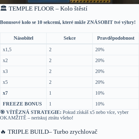
🏛️ TEMPLE FLOOR – Kolo štěstí
Bonusové kolo se 10 sekcemi, které může ZNÁSOBIT tvé výhry!
Násobitel
Sekce
Pravděpodobnost
x1,5
2
20%
x2
2
20%
x3
2
20%
x5
2
20%
x7
1
10%
FREEZE BONUS
1
10%
🎯 VÍTĚZNÁ STRATEGIE:
Pokud získáš x5 nebo více, vyber
OKAMŽITĚ – neriskuj ztrátu všeho!
🔥 TRIPLE BUILD– Turbo zrychlovač