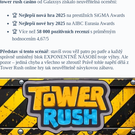
tower rush casino
od Galaxsys získalo neuvěřitelná ocenění:
🏆
Nejlepší nová hra 2025
na prestižních SiGMA Awards
🏆
Nejlepší nové hry 2025
na AIBC Eurasia Awards
🏆 Více než
58 000 pozitivních recenzí
s průměrným
hodnocením 4,67/5
Představ si tento scénář
: stavíš svou věž patro po patře a každý
správně umístěný blok EXPONENTNĚ NÁSOBÍ tvoje výhry. Ale
pozor – jediná chyba a všechno se zhroutí! Právě tohle napětí dělá z
Tower Rush online hry tak neuvěřitelně návykovou zábavu.